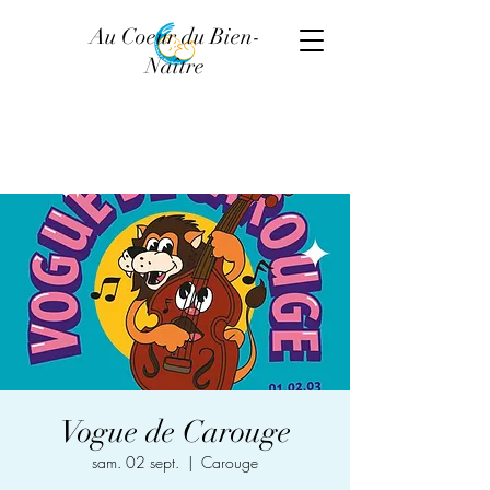
Au Coeur du Bien-
Naître
Vogue de Carouge
sam. 02 sept.
  |  
Carouge