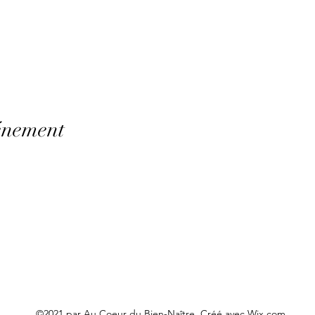
énement
©2021 par Au Coeur du Bien-Naître. Créé avec Wix.com